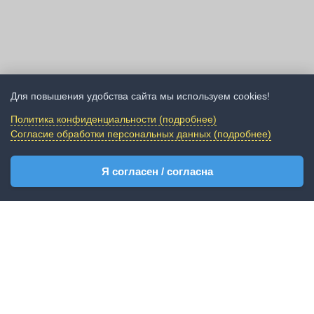
Для повышения удобства сайта мы используем cookies!
Политика конфиденциальности (подробнее)
Согласие обработки персональных данных (подробнее)
Я согласен / согласна
Чем пахнет Алупка? Морем, сосной, пылью
старых дорог и... историей, которая
начинается прямо на пороге.
На этой неделе алупкинские школьники
посещающие лагерь школы №2 узнали Алупку
совсем с другой стороны, не просто
исторической, а историко-географической. Чем